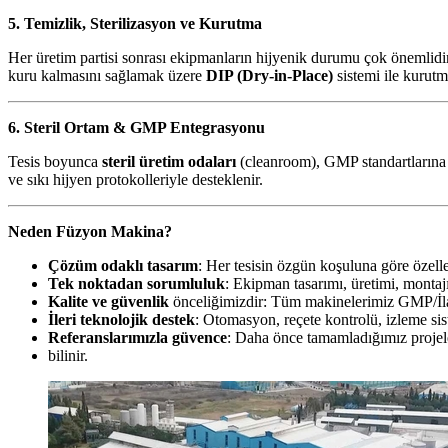
5. Temizlik, Sterilizasyon ve Kurutma
Her üretim partisi sonrası ekipmanların hijyenik durumu çok önemlidi
kuru kalmasını sağlamak üzere
DIP (Dry-in-Place)
sistemi ile kurutm
6. Steril Ortam & GMP Entegrasyonu
Tesis boyunca
steril üretim odaları
(cleanroom), GMP standartlarına u
ve sıkı hijyen protokolleriyle desteklenir.
Neden Füzyon Makina?
Çözüm odaklı tasarım
: Her tesisin özgün koşuluna göre özelleş
Tek noktadan sorumluluk
: Ekipman tasarımı, üretimi, montaj
Kalite ve güvenlik
önceliğimizdir: Tüm makinelerimiz GMP/İlaç
İleri teknolojik destek
: Otomasyon, reçete kontrolü, izleme siste
Referanslarımızla güvence
: Daha önce tamamladığımız projeler;
bilinir.