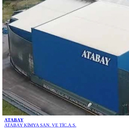
ATABAY
ATABAY KİMYA SAN. VE TİC.A.Ş.