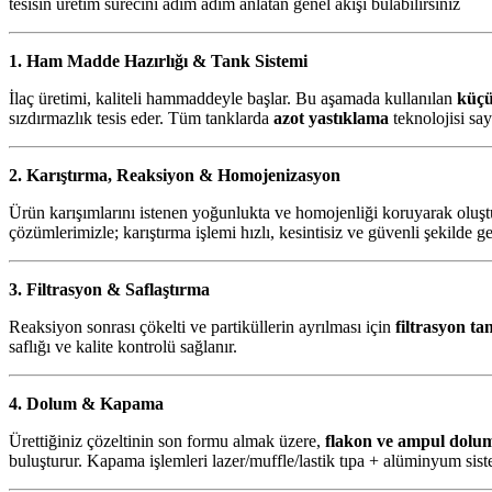
tesisin üretim sürecini adım adım anlatan genel akışı bulabilirsiniz
1. Ham Madde Hazırlığı & Tank Sistemi
İlaç üretimi, kaliteli hammaddeyle başlar. Bu aşamada kullanılan
küçü
sızdırmazlık tesis eder. Tüm tanklarda
azot yastıklama
teknolojisi say
2. Karıştırma, Reaksiyon & Homojenizasyon
Ürün karışımlarını istenen yoğunlukta ve homojenliği koruyarak oluştu
çözümlerimizle; karıştırma işlemi hızlı, kesintisiz ve güvenli şekilde ge
3. Filtrasyon & Saflaştırma
Reaksiyon sonrası çökelti ve partiküllerin ayrılması için
filtrasyon ta
saflığı ve kalite kontrolü sağlanır.
4. Dolum & Kapama
Ürettiğiniz çözeltinin son formu almak üzere,
flakon ve ampul dolu
buluşturur. Kapama işlemleri lazer/muffle/lastik tıpa + alüminyum sist