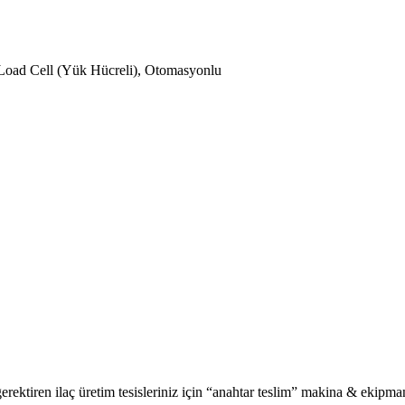
, Load Cell (Yük Hücreli), Otomasyonlu
ektiren ilaç üretim tesisleriniz için “anahtar teslim” makina & ekipman si