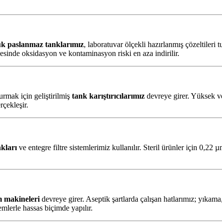
k paslanmaz tanklarımız
, laboratuvar ölçekli hazırlanmış çözeltileri t
esinde oksidasyon ve kontaminasyon riski en aza indirilir.
rmak için geliştirilmiş
tank karıştırıcılarımız
devreye girer. Yüksek ve
rçekleşir.
nkları
ve entegre filtre sistemlerimiz kullanılır. Steril ürünler için 0,
m makineleri
devreye girer. Aseptik şartlarda çalışan hatlarımız; yıkama
emlerle hassas biçimde yapılır.