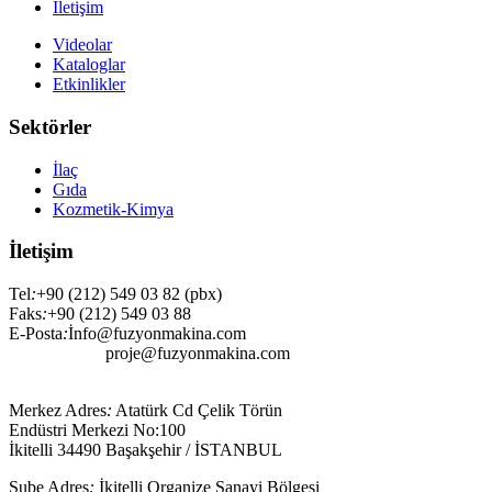
İletişim
Videolar
Kataloglar
Etkinlikler
Sektörler
İlaç
Gıda
Kozmetik-Kimya
İletişim
Tel
:
+90 (212) 549 03 82 (pbx)
Faks
:
+90 (212) 549 03 88
E-Posta
:
İnfo@fuzyonmakina.com
proje@fuzyonmakina.com
Merkez Adres
:
Atatürk Cd Çelik Törün
Endüstri Merkezi No:100
İkitelli 34490 Başakşehir / İSTANBUL
Şube Adres
:
İkitelli Organize Sanayi Bölgesi