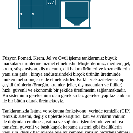
Füzyon Pomad, Krem, Jel ve Ovül işleme tanklarımız; büyük
markalara-ürünlerine hizmet etmektedir. Müşterilerimiz, merhem, jel,
krem, süspansiyon, diş macunu, cilt bakım ürünleri ve kozmetiklerin
yanı sıra gıda , kimya endüstrisindeki birçok ürünün üretiminde
mükemmel sonuçlar elde etmektedirler. Farklı viskozitelere sahip
çeşitli ürünlerin (örneğin, kremler, jeller, diş macunları ve fitiller)
hızlı, güvenli ve ekonomik bir şekilde üretilmesini sağlanmaktadır.
Bu sisteminin gereksinimi olan gerek su faz ,gerekse yağ faz tankları
ile bir bütün olarak üretmekteyiz.
Tanklarımızda Isıtma ve soğutma fonksiyonu, yerinde temizlik (CIP)
temizlik sistemi, değişik tiplerde karıştırıcı, katı ve sıvıların vakum
ile doğrudan emilmesi, ısıtma ve soğutma işlemlerinde verimli ısı
transferi, güvenli ve basit kapak kapama sistemi gibi özelliklerin
yanı sıra, düşük hacimlerde bile mükemmel karışım hazırlanabilmesi