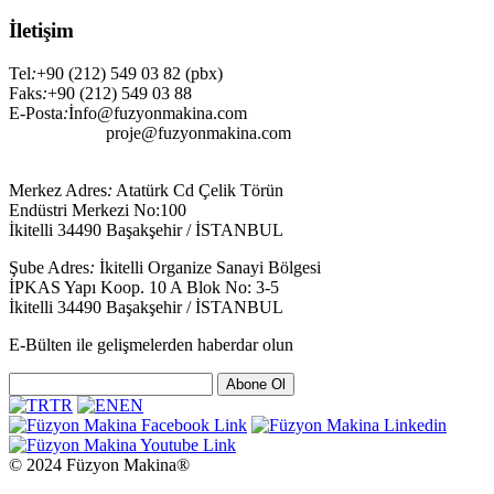
İletişim
Tel
:
+90 (212) 549 03 82 (pbx)
Faks
:
+90 (212) 549 03 88
E-Posta
:
İnfo@fuzyonmakina.com
proje@fuzyonmakina.com
Merkez Adres
:
Atatürk Cd Çelik Törün
Endüstri Merkezi No:100
İkitelli 34490 Başakşehir / İSTANBUL
Şube Adres
:
İkitelli Organize Sanayi Bölgesi
İPKAS Yapı Koop. 10 A Blok No: 3-5
İkitelli 34490 Başakşehir / İSTANBUL
E-Bülten ile gelişmelerden haberdar olun
Abone Ol
TR
EN
© 2024 Füzyon Makina®