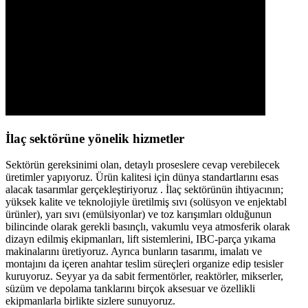
İlaç sektörüne yönelik hizmetler
Sektörün gereksinimi olan, detaylı proseslere cevap verebilecek
üretimler yapıyoruz. Ürün kalitesi için dünya standartlarını esas
alacak tasarımlar gerçekleştiriyoruz . İlaç sektörünün ihtiyacının;
yüksek kalite ve teknolojiyle üretilmiş sıvı (solüsyon ve enjektabl
ürünler), yarı sıvı (emülsiyonlar) ve toz karışımları olduğunun
bilincinde olarak gerekli basınçlı, vakumlu veya atmosferik olarak
dizayn edilmiş ekipmanları, lift sistemlerini, IBC-parça yıkama
makinalarını üretiyoruz. Ayrıca bunların tasarımı, imalatı ve
montajını da içeren anahtar teslim süreçleri organize edip tesisler
kuruyoruz. Seyyar ya da sabit fermentörler, reaktörler, mikserler,
süzüm ve depolama tanklarını birçok aksesuar ve özellikli
ekipmanlarla birlikte sizlere sunuyoruz.