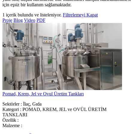
için eşsiz bir kullanım sağlamaktadır.
1 içerik bulundu ve listeleniyor.
Filtrelemeyi Kapat
Proje
Blog
Video
PDF
Pomad, Krem, Jel ve Ovul Üretim Tankları
Sektörler
: İlaç, Gıda
Kategori
: POMAD, KREM, JEL ve OVÜL ÜRETİM
TANKLARI
Özellik
:
Malzeme
: