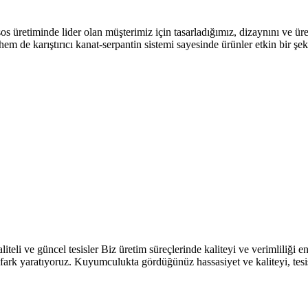
 lider olan müşterimiz için tasarladığımız, dizaynını ve üretimin
ı hem de karıştırıcı kanat-serpantin sistemi sayesinde ürünler etkin bi
teli ve güncel tesisler Biz üretim süreçlerinde kaliteyi ve verimliliği e
ımda fark yaratıyoruz. Kuyumculukta gördüğünüz hassasiyet ve kaliteyi