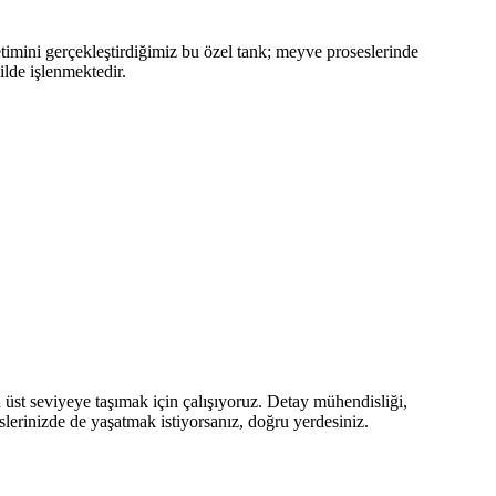
i gerçekleştirdiğimiz bu özel tank; meyve proseslerinde
r şekilde işlenmektedir.
n üst seviyeye taşımak için çalışıyoruz. Detay mühendisliği,
, tesislerinizde de yaşatmak istiyorsanız, doğru yerdesiniz.