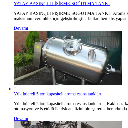
YATAY BASINÇLI PİŞİRME-SOĞUTMA TANKI
YATAY BASINÇLI PİŞİRME-SOĞUTMA TANKI Aroma sos üretiminde
maksimum verimlilik için geliştirilmiştir. Tankın hem dış yapıs
Devamı
“
Yük hücreli 5 ton kapasiteli aroma esans tankları
Yük hücreli 5 ton kapasiteli aroma esans tankları Rakipsiz, kali
otomasyon ve iş etüdü ile risk analizini birleştirerek her ad
Devamı