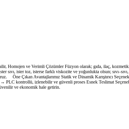
nilir, Homojen ve Verimli Çözümler Füzyon olarak; gıda, ilaç, kozmetik
ster sıvı, ister toz, isterse farklı viskozite ve yoğunlukta olsun; sıvı–sı
lıyoruz. Öne Çıkan Avantajlarımız Statik ve Dinamik Karıştırıcı Seçen
LC kontrollü, izlenebilir ve güvenli proses Esnek Teslimat Seçenekler
 güvenilir ve ekonomik hale getirin.