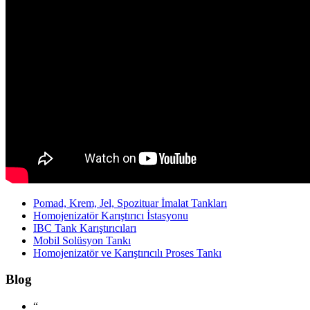
Pomad, Krem, Jel, Spozituar İmalat Tankları
Homojenizatör Karıştırıcı İstasyonu
IBC Tank Karıştırıcıları
Mobil Solüsyon Tankı
Homojenizatör ve Karıştırıcılı Proses Tankı
Blog
“