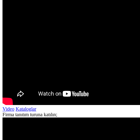
Video
Kataloglar
Firma tanıtım turuna katılın;