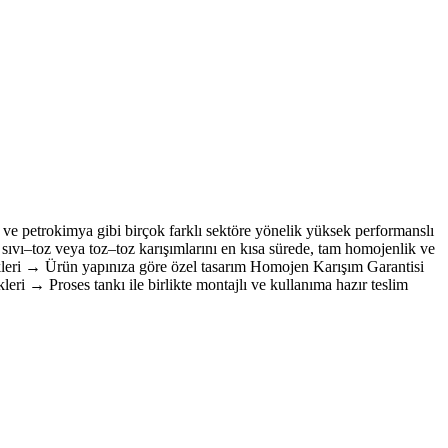
 ve petrokimya gibi birçok farklı sektöre yönelik yüksek performanslı
vı, sıvı–toz veya toz–toz karışımlarını en kısa sürede, tam homojenlik ve
ekleri → Ürün yapınıza göre özel tasarım Homojen Karışım Garantisi
i → Proses tankı ile birlikte montajlı ve kullanıma hazır teslim