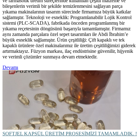
ve farmasötik üretim süreçlerinde kullanılan çeşitli malzeme ve
bileşenlerin verimli bir şekilde temizlenmesini sağlayan parça
yıkama makinalarının tasarım sürecinde firmamıza büyük katkılar
sağlamıştır. Teknoloji ve esneklik: Programlanabilir Lojik Kontrol
sistemi (PLC-SCADA), fabrikada önceden programlanmış bir
yıkama reçetesinin döngüsünü başarıyla tamamlamıştır. Firmamız
aynı zamanda parçalara özel sepet tasarımları ile Abdi İbrahim’e
büyük esneklik sağlamıştır. Ürün çeşitliliği: Çift kapaklı ve tek
kapaklı ürünlere özel makinalarımız ile üretim çeşitliliğimizi giderek
artırmaktayız. Füzyon markası, ilaç endüstrisine güvenilir, hijyenik
ve verimli çözümler sunmaya devam etmektedir.
Devamı
SOFTJEL KAPSÜL ÜRETİM PROSESİMİZİ TAMAMLADIK. !