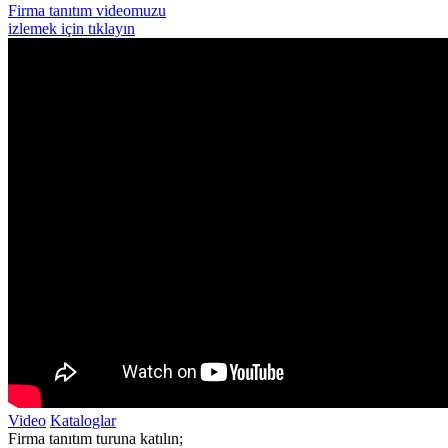
Firma tanıtım videomuzu
izlemek için tıklayın
Video
Kataloglar
Firma tanıtım turuna katılın;