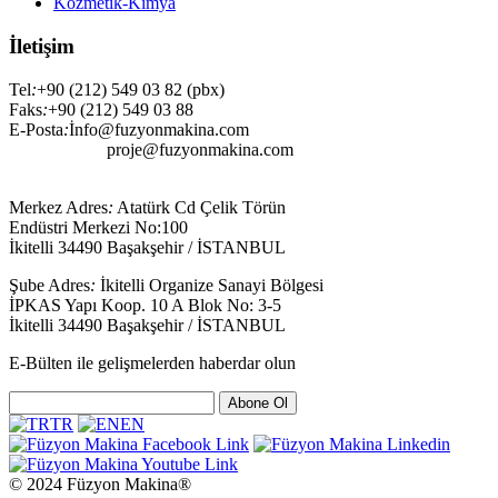
Kozmetik-Kimya
İletişim
Tel
:
+90 (212) 549 03 82 (pbx)
Faks
:
+90 (212) 549 03 88
E-Posta
:
İnfo@fuzyonmakina.com
proje@fuzyonmakina.com
Merkez Adres
:
Atatürk Cd Çelik Törün
Endüstri Merkezi No:100
İkitelli 34490 Başakşehir / İSTANBUL
Şube Adres
:
İkitelli Organize Sanayi Bölgesi
İPKAS Yapı Koop. 10 A Blok No: 3-5
İkitelli 34490 Başakşehir / İSTANBUL
E-Bülten ile gelişmelerden haberdar olun
Abone Ol
TR
EN
© 2024 Füzyon Makina®